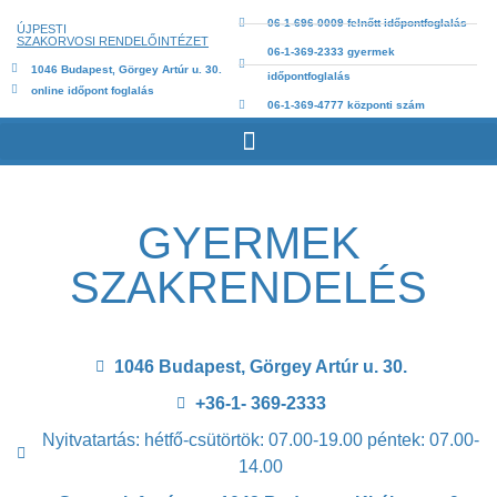
06-1-696-0009 felnőtt időpontfoglalás
ÚJPESTI
SZAKORVOSI RENDELŐINTÉZET
06-1-369-2333 gyermek
1046 Budapest, Görgey Artúr u. 30.
időpontfoglalás
online időpont foglalás
06-1-369-4777 központi szám
GYERMEK
SZAKRENDELÉS
1046 Budapest, Görgey Artúr u. 30.
+36-1- 369-2333
Nyitvatartás: hétfő-csütörtök: 07.00-19.00 péntek: 07.00-
14.00