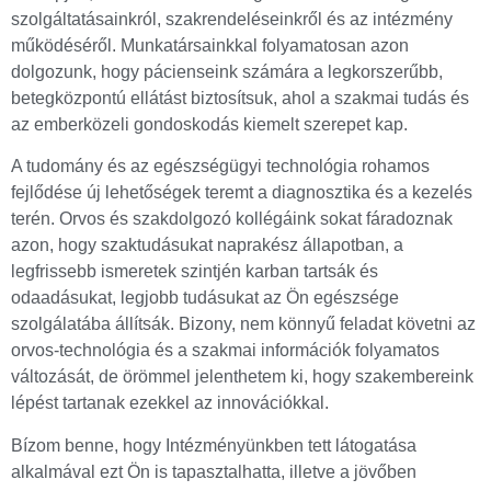
szolgáltatásainkról, szakrendeléseinkről és az intézmény
működéséről. Munkatársainkkal folyamatosan azon
dolgozunk, hogy pácienseink számára a legkorszerűbb,
betegközpontú ellátást biztosítsuk, ahol a szakmai tudás és
az emberközeli gondoskodás kiemelt szerepet kap.
A tudomány és az egészségügyi technológia rohamos
fejlődése új lehetőségek teremt a diagnosztika és a kezelés
terén. Orvos és szakdolgozó kollégáink sokat fáradoznak
azon, hogy szaktudásukat naprakész állapotban, a
legfrissebb ismeretek szintjén karban tartsák és
odaadásukat, legjobb tudásukat az Ön egészsége
szolgálatába állítsák. Bizony, nem könnyű feladat követni az
orvos-technológia és a szakmai információk folyamatos
változását, de örömmel jelenthetem ki, hogy szakembereink
lépést tartanak ezekkel az innovációkkal.
Bízom benne, hogy Intézményünkben tett látogatása
alkalmával ezt Ön is tapasztalhatta, illetve a jövőben