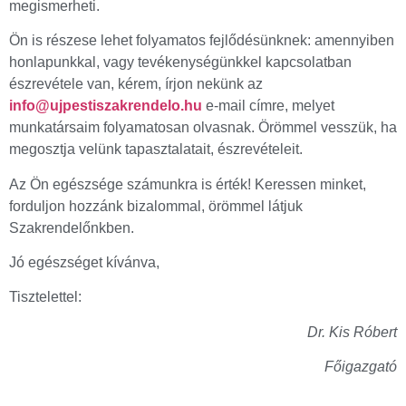
megismerheti.
Ön is részese lehet folyamatos fejlődésünknek: amennyiben
honlapunkkal, vagy tevékenységünkkel kapcsolatban
észrevétele van, kérem, írjon nekünk az
info@ujpestiszakrendelo.hu
e-mail címre, melyet
munkatársaim folyamatosan olvasnak. Örömmel vesszük, ha
megosztja velünk tapasztalatait, észrevételeit.
Az Ön egészsége számunkra is érték! Keressen minket,
forduljon hozzánk bizalommal, örömmel látjuk
Szakrendelőnkben.
Jó egészséget kívánva,
Tisztelettel:
Dr. Kis Róbert
Főigazgató