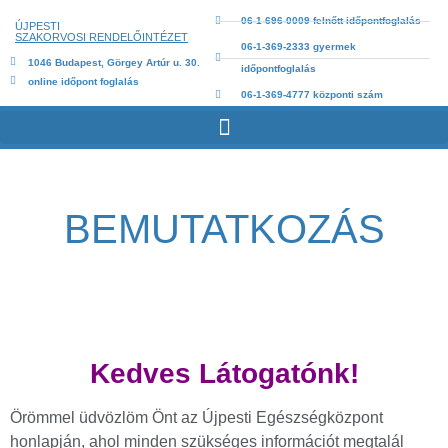
06-1-696-0009 felnőtt időpontfoglalás
ÚJPESTI
SZAKORVOSI RENDELŐINTÉZET
06-1-369-2333 gyermek
1046 Budapest, Görgey Artúr u. 30.
időpontfoglalás
online időpont foglalás
06-1-369-4777 központi szám
BEMUTATKOZÁS
Kedves Látogatónk!
Örömmel üdvözlöm Önt az Újpesti Egészségközpont
honlapján, ahol minden szükséges információt megtalál