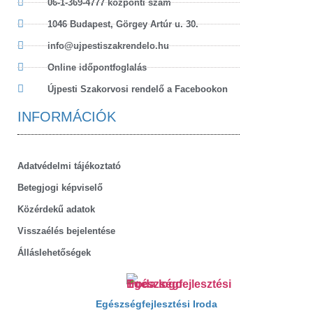
06-1-369-4777 központi szám
1046 Budapest, Görgey Artúr u. 30.
info@ujpestiszakrendelo.hu
Online időpontfoglalás
Újpesti Szakorvosi rendelő a Facebookon
INFORMÁCIÓK
Adatvédelmi tájékoztató
Betegjogi képviselő
Közérdekű adatok
Visszaélés bejelentése
Álláslehetőségek
Egészségfejlesztési Iroda