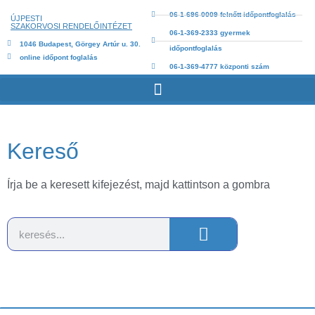
06-1-696-0009 felnőtt időpontfoglalás
ÚJPESTI
SZAKORVOSI RENDELŐINTÉZET
06-1-369-2333 gyermek
1046 Budapest, Görgey Artúr u. 30.
időpontfoglalás
online időpont foglalás
06-1-369-4777 központi szám
Kereső
Írja be a keresett kifejezést, majd kattintson a gombra