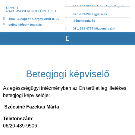
06-1-696-0009 felnőtt időpontfoglalás
ÚJPESTI
SZAKORVOSI RENDELŐINTÉZET
06-1-369-2333 gyermek
1046 Budapest, Görgey Artúr u. 30.
időpontfoglalás
online időpont foglalás
06-1-369-4777 központi szám
Betegjogi képviselő
Az egészségügyi intézményben az Ön területileg illetékes
betegjogi képviselője:
Szécsiné Fazekas Márta
Telefonszám
:
06/20-489-9506