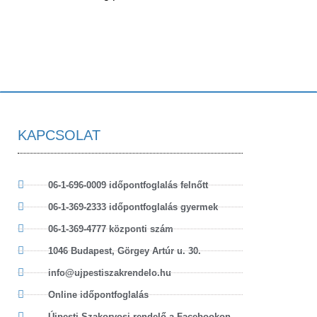
KAPCSOLAT
06-1-696-0009 időpontfoglalás felnőtt
06-1-369-2333 időpontfoglalás gyermek
06-1-369-4777 központi szám
1046 Budapest, Görgey Artúr u. 30.
info@ujpestiszakrendelo.hu
Online időpontfoglalás
Újpesti Szakorvosi rendelő a Facebookon