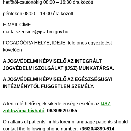
hétfőtől-csütörtökig 08:00 – 16:30 óra között
pénteken 08:00 – 14:00 óra között
E-MAIL CÍME:
marta.szecsine@ijsz.bm.gov.hu
FOGADÓÓRA HELYE, IDEJE: telefonos egyeztetést
követően
A JOGVÉDELMI KÉPVISELŐ AZ INTEGRÁLT
JOGVÉDELMI SZOLGÁLAT (IJSZ) MUNKATÁRSA.
A JOGVÉDELMI KÉPVISELŐ AZ EGÉSZSÉGÜGYI
INTÉZMÉNYTŐL FÜGGETLEN SZEMÉLY.
A fenti elérhetőségek sikertelensége esetén az
IJSZ
zöldszáma hívható
:
06/80/620-055
On affairs of patients’ rights foreign language patients should
contact the following phone number:
+36/20/4899-614