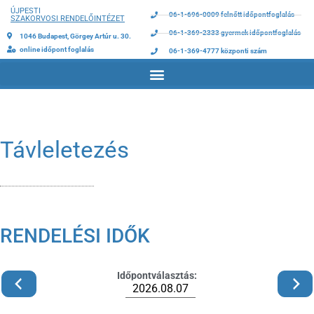
ÚJPESTI
06-1-696-0009 felnőtt időpontfoglalás
SZAKORVOSI RENDELŐINTÉZET
06-1-369-2333 gyermek időpontfoglalás
1046 Budapest, Görgey Artúr u. 30.
online időpont foglalás
06-1-369-4777 központi szám
Távleletezés
RENDELÉSI IDŐK
Időpontválasztás:
Előző hét
Következő hét