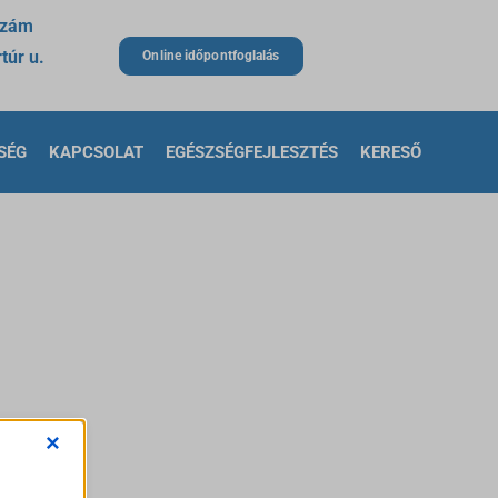
szám
túr u.
Online időpontfoglalás
SÉG
KAPCSOLAT
EGÉSZSÉGFEJLESZTÉS
KERESŐ
×