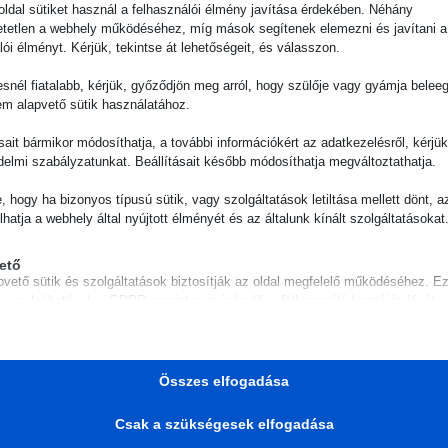
ldal sütiket használ a felhasználói élmény javítása érdekében. Néhány
tetlen a webhely működéséhez, míg mások segítenek elemezni és javítani a
dőpontválasztás:
lói élményt. Kérjük, tekintse át lehetőségeit, és válasszon.
snél fiatalabb, kérjük, győződjön meg arról, hogy szülője vagy gyámja belee
em alapvető sütik használatához.
dd
Szerda
Csütörtök
Pén
ásait bármikor módosíthatja, a további információkért az adatkezelésről, kérjü
04.
08.05.
08.06.
08.
delmi szabályzatunkat. Beállításait később módosíthatja megváltoztathatja.
- 14:00
08:00 - 14:00
08:00 - 14:00
08:00 -
e, hogy ha bizonyos típusú sütik, vagy szolgáltatások letiltása mellett dönt, a
lhatja a webhely által nyújtott élményét és az általunk kínált szolgáltatásokat
ető
pvető sütik és szolgáltatások biztosítják az oldal megfelelő működéséhez. E
és szolgáltatások a GDPR szerint nem igénylik a felhasználó hozzájárulását.
Részletek megjelenítése
ztikai
isztikai sütik és szolgáltatások felhasználási információkat gyűjtenek, amelye
awinfo-checkbox-*
Összes elfogadása
vé teszik számunkra, hogy betekintést nyerjünk abba, hogyan lépnek kapcsol
LawInfoConsent
tóink a weboldalunkkal.
Csak a szükségesek elfogadása
Részletek megjelenítése
ie