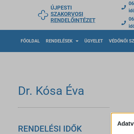
06
ÚJPESTI
id
SZAKORVOSI
06
RENDELŐINTÉZET
id
FŐOLDAL
RENDELÉSEK
ÜGYELET
VÉDŐNŐI S
Dr. Kósa Éva
Adatv
RENDELÉSI IDŐK