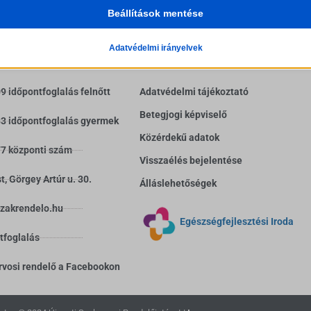
 szolgáltatások
SSID
Beállítások mentése
ategória minden olyan sütit, domaint és szolgáltatást magában foglal, amely
Id
nak a megadott kategóriákba, vagy amelyeket nem kategorizáltak.
INFORMÁCIÓK
Részletek megjelenítése
cookie_policy
Adatvédelmi irányelvek
ag_ua_*
uthcookie*
ss_logged_in_*
 időpontfoglalás felnőtt
Adatvédelmi tájékoztató
CAVE_dontNotifyUser
ss_test_cookie
Betegjogi képviselő
gh-contrast
3 időpontfoglalás gyermek
g
Közérdekű adatok
ings-*
7 központi szám
Visszaélés bejelentése
ings-time-*
ftApplicationsTelemetryDeviceId
, Görgey Artúr u. 30.
Álláslehetőségek
ftApplicationsTelemetryFirstLaunchTime
szakrendelo.hu
Egészségfejlesztési Iroda
tfoglalás
PT_Show_Hide_tmp
_WPT_TO
rvosi rendelő a Facebookon
WPT_Show_Hide_tmp
PT_DET_LNG