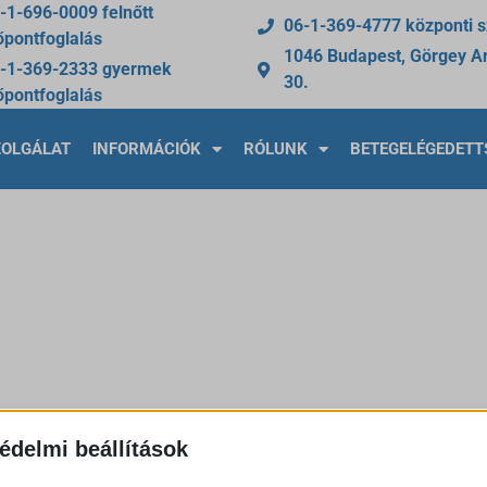
-1-696-0009 felnőtt
06-1-369-4777 központi 
őpontfoglalás
1046 Budapest, Görgey Ar
-1-369-2333 gyermek
30.
őpontfoglalás
ZOLGÁLAT
INFORMÁCIÓK
RÓLUNK
BETEGELÉGEDETT
édelmi beállítások