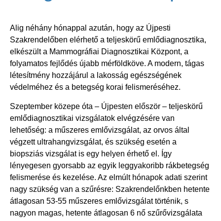
Alig néhány hónappal azután, hogy az Újpesti
Szakrendelőben elérhető a teljeskörű emlődiagnosztika,
elkészült a Mammográfiai Diagnosztikai Központ, a
folyamatos fejlődés újabb mérföldköve. A modern, tágas
létesítmény hozzájárul a lakosság egészségének
védelméhez és a betegség korai felismeréséhez.
Szeptember közepe óta – Újpesten először – teljeskörű
emlődiagnosztikai vizsgálatok elvégzésére van
lehetőség: a műszeres emlővizsgálat, az orvos által
végzett ultrahangvizsgálat, és szükség esetén a
biopsziás vizsgálat is egy helyen érhető el. Így
lényegesen gyorsabb az egyik leggyakoribb rákbetegség
felismerése és kezelése. Az elmúlt hónapok adati szerint
nagy szükség van a szűrésre: Szakrendelőnkben hetente
átlagosan 53-55 műszeres emlővizsgálat történik, s
nagyon magas, hetente átlagosan 6 nő szűrővizsgálata