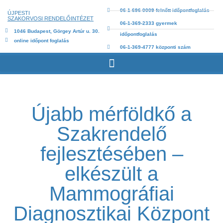
06-1-696-0009 felnőtt időpontfoglalás
ÚJPESTI
SZAKORVOSI RENDELŐINTÉZET
06-1-369-2333 gyermek
1046 Budapest, Görgey Artúr u. 30.
időpontfoglalás
online időpont foglalás
06-1-369-4777 központi szám
Újabb mérföldkő a
Szakrendelő
fejlesztésében –
elkészült a
Mammográfiai
Diagnosztikai Központ