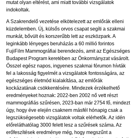
mutat olyan eltérést, ami miatt további vizsgálatok
indokoltak.
A Szakrendelő vezetése elkötelezett az emlőrák elleni
küzdelemben. Új, külsős orvos csapat segíti a szakmai
munkát, bővült és korszerűbb lett az eszközpark. A
leginkább lényeges beruházás a 60 millió forintos
FujiFilm Mammográfiai berendezés, amit az Egészséges
Budapest Program keretében az Önkormányzat vásárolt.
Ősszel egész napos, ingyenes szakmai fórumon hívták
fel a lakosság figyelmét a vizsgálatok fontosságára, az
egészséges életmód kialakítása, az emlőrák
kockázatának csökkentésére. Mindezek érzékelhető
eredményeket hoznak: 2022-ben 2002 nő vett részt
mammográfiás szűrésen, 2023-ban már 2754 fő, mindezt
úgy, hogy éve elején csaknem másfél hónapig csak a
legszükségesebb vizsgálatok voltak elérhetők. Az idén
előreláthatólag 3000 felett lesz a szűrések száma. Az
erőfeszítések eredménye még, hogy megszűnt a