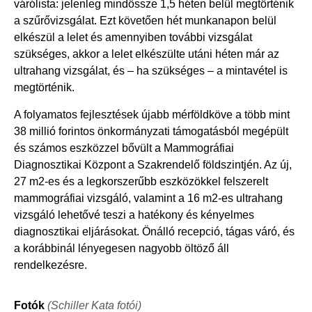
várólista: jelenleg mindössze 1,5 héten belül megtörténik
a szűrővizsgálat. Ezt követően hét munkanapon belül
elkészül a lelet és amennyiben további vizsgálat
szükséges, akkor a lelet elkészülte utáni héten már az
ultrahang vizsgálat, és – ha szükséges – a mintavétel is
megtörténik.
A folyamatos fejlesztések újabb mérföldköve a több mint
38 millió forintos önkormányzati támogatásból megépült
és számos eszközzel bővült a Mammográfiai
Diagnosztikai Központ a Szakrendelő földszintjén. Az új,
27 m2-es és a legkorszerűbb eszközökkel felszerelt
mammográfiai vizsgáló, valamint a 16 m2-es ultrahang
vizsgáló lehetővé teszi a hatékony és kényelmes
diagnosztikai eljárásokat. Önálló recepció, tágas váró, és
a korábbinál lényegesen nagyobb öltöző áll
rendelkezésre.
Fotók
(Schiller Kata fotói)